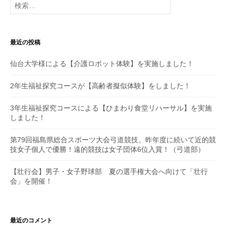
ー
索:
シ
最近の投稿
ョ
仙台大学様による【介護ロボット体験】を実施しました！
ン
2年生福祉探究コースが【高齢者擬似体験】をしました！
3年生福祉探究コースによる【ひまわり食堂リハーサル】を実施
しました！
第79回福島県総合スポーツ大会弓道競技。昨年度に続いて近的競
技女子個人で優勝！遠的競技は女子団体6位入賞！（弓道部）
【壮行会】男子・女子野球部 夏の選手権大会へ向けて「壮行
会」を開催！
最近のコメント