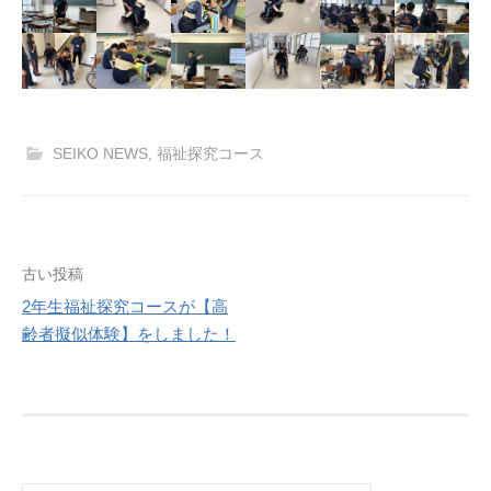
SEIKO NEWS
,
福祉探究コース
投
古い投稿
2年生福祉探究コースが【高
稿
齢者擬似体験】をしました！
ナ
ビ
ゲ
検