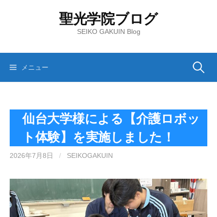
コ
聖光学院ブログ
ン
テ
SEIKO GAKUIN Blog
ン
ツ
へ
検
メニュー
ス
キ
索:
ッ
プ
仙台大学様による【介護ロボッ
ト体験】を実施しました！
2026年7月8日
/
SEIKOGAKUIN